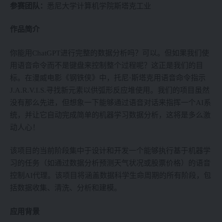
参赛团队：
悉尼大学计算机学院斯塔克工业
作品简介
你能用ChatGPT进行完整的数据分析吗？可以。但如果我们使
用语音命令而不是键盘来控制整个过程呢？这正是我们的目
标。在漫威电影《钢铁侠》中，托尼·斯塔克用语音命令指示
J.A.R.V.I.S.寻找新元素以供弧形反应堆使用。我们的项目虽然
没有那么先进，但想象一下能够通过语音对话来指挥一个AI系
统，并让它自动完成简单的机器学习数据分析，这将是多么激
动人心！
该项目的当前阶段集中于设计和开发一个能够执行基于机器学
习的任务（如通过数据分析预测天气状况或股票价格）的语音
控制AI代理。该项目将涵盖数据科学生命周期的所有阶段，包
括数据收集、清洗、分析和建模。
应用背景