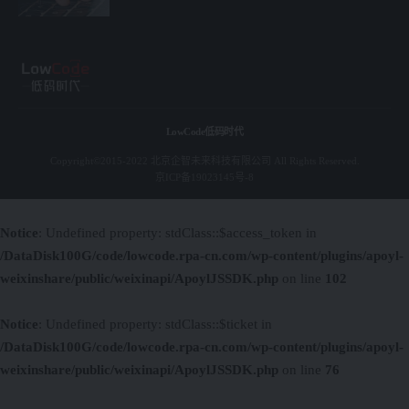
LowCode低码时代
Copyright©2015-2022 北京企智未来科技有限公司 All Rights Reserved.
京ICP备19023145号-8
Notice
: Undefined property: stdClass::$access_token in
/DataDisk100G/code/lowcode.rpa-cn.com/wp-content/plugins/apoyl-
weixinshare/public/weixinapi/ApoylJSSDK.php
on line
102
Notice
: Undefined property: stdClass::$ticket in
/DataDisk100G/code/lowcode.rpa-cn.com/wp-content/plugins/apoyl-
weixinshare/public/weixinapi/ApoylJSSDK.php
on line
76