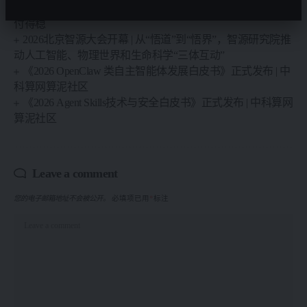
WAIC现场观察：AI影视不再比谁生成得炫，开始比谁交
付得稳
2026北京智源大会开幕 | 从“悟道”到“悟界”，智源研究院推
动人工智能、物理世界和生命科学“三体互动”
《2026 OpenClaw 类自主智能体发展白皮书》正式发布 | 中
科算网算泥社区
《2026 Agent Skills技术与安全白皮书》正式发布 | 中科算网
算泥社区
Leave a comment
您的电子邮箱地址不会被公开。
必填项已用
*
标注