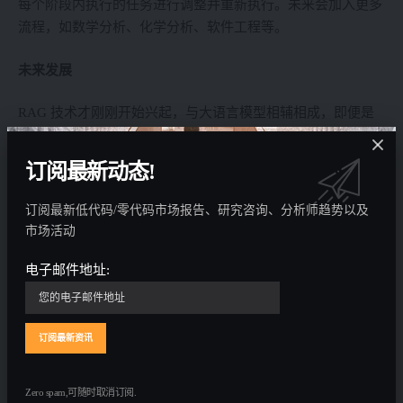
每个阶段内执行的任务进行调整并重新执行。未来会加入更多
流程，如数学分析、化学分析、软件工程等。
未来发展
RAG 技术才刚刚开始兴起，与大语言模型相辅相成，即便是
未来大模型支持的文本输入窗口无限增大，成本是需要考虑
的，数据隐私也是需要考虑的，而 RAG 作为外部的知识检索
订阅最新动态!
和存取技术，支持本地部署，且不会消耗太多额外的算力，相
比本地部署大模型，RAG 的性价比更高。
订阅最新低代码/零代码市场报告、研究咨询、分析师趋势以及
市场活动
借助于 RAG 的优势，加上我们与 Agent 的整合，我们希望该
系统的能力会进一步增强，具体可以体现在：信息检索和召回
电子邮件地址:
更准确、token消耗量更小、每一步流程更透明可控。同时，
语音交互也为未来的空间计算提供了基础。
You Might Also Like
Zero spam,可随时取消订阅.