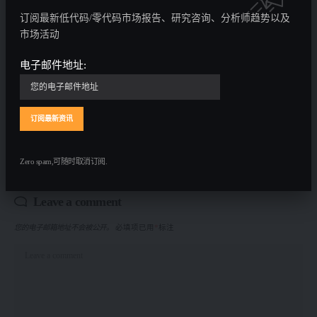
订阅最新低代码/零代码市场报告、研究咨询、分析师趋势以及
WAIC现场观察：AI影视不再比谁生成得炫，开始比谁交
市场活动
付得稳
2026北京智源大会开幕 | 从“悟道”到“悟界”，智源研究院推
电子邮件地址:
动人工智能、物理世界和生命科学“三体互动”
《2026 OpenClaw 类自主智能体发展白皮书》正式发布 | 中
科算网算泥社区
《2026 Agent Skills技术与安全白皮书》正式发布 | 中科算网
算泥社区
Zero spam,可随时取消订阅.
Leave a comment
您的电子邮箱地址不会被公开。
必填项已用
*
标注