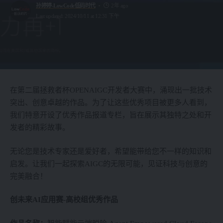
孙婷婷-LowCode低码时代
2年 ago
Last updated: 2024/10/11 at 12:31 下午
在第二届拯救者杯OPENAIGC开发者大赛中，涌现出一批技术
突出、创意卓越的作品。为了让这些优秀项目被更多人看到，
我们特意开设了优秀作品报道专栏，旨在展示其独特之处和开
发者的精彩故事。
无论您是技术专家还是爱好者，希望能带给您不一样的知识和
启发。让我们一起探索AIGC的无限可能，见证科技与创意的
完美融合！
创未来AI应用赛-高校组优秀作品