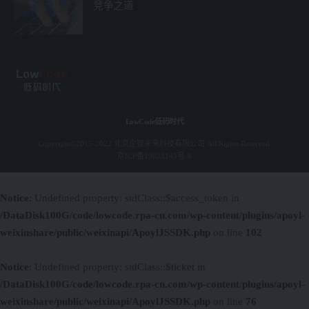
竞争之道
LowCode低码时代
Copyright©2015-2022 北京企智未来科技有限公司 All Rights Reserved.
京ICP备19023145号-8
Notice
: Undefined property: stdClass::$access_token in
/DataDisk100G/code/lowcode.rpa-cn.com/wp-content/plugins/apoyl-
weixinshare/public/weixinapi/ApoylJSSDK.php
on line
102
Notice
: Undefined property: stdClass::$ticket in
/DataDisk100G/code/lowcode.rpa-cn.com/wp-content/plugins/apoyl-
weixinshare/public/weixinapi/ApoylJSSDK.php
on line
76