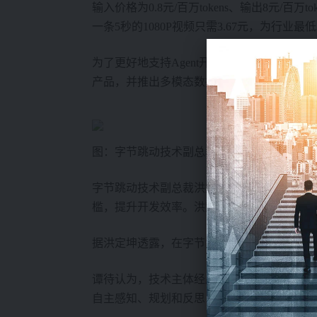
输入价格为0.8元/百万tokens、输出8元/百万tok
一条5秒的1080P视频只需3.67元，为行业最
为了更好地支持Agent开发与应用，火山引擎A
产品，并推出多模态数据湖、AICC私密计算、
图：字节跳动技术副总裁洪定坤
字节跳动技术副总裁洪定坤认为，随着模型能力的持
槛，提升开发效率。洪定坤表示，豆包1.6模
据洪定坤透露，在字节内部，超过80%的工程师
谭待认为，技术主体经历了三个时代变化，AI时
自主感知、规划和反思，完成复杂任务。从被动