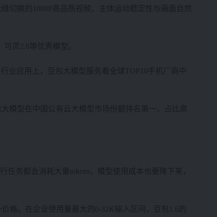
镜头无缝切换的1080P高品质视频，主体运动稳定性与画面自然
o3、可灵2.0等优秀模型。
业应用上，豆包大模型服务着全球TOP10手机厂商中
告，豆包大模型在中国公有云大模型市场份额排名第一，占比高
行任务都会消耗大量tokens，模型使用成本也要降下来，
格。在企业使用量最大的0-32K输入区间，豆包1.6的