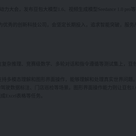
力大会，发布豆包大模型1.6、视频生成模型Seedance 1.0 p
成为优秀的创新科技公司，会坚定长期投入，追求智能突破，服
复杂推理、竞赛级数学、多轮对话和指令遵循等测试集上，豆包1.6-
支持多模态理解和图形界面操作，能够理解和处理真实世界问题。
驾驶数据标注、门店巡检等场景。图形界面操作能力则让豆包1.6
Excel表格等任务。