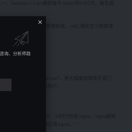
edance 1.0 pro模型每千 tokens仅0.015元，每生成
t 智能提示工具、AI知识管理系统、veRL强化学习框架等
究咨询、分析师趋
让软件开发“all in one”，更大幅度地降低开发门
测，新模型将很快推送给用户。
 万。
，移动时代是APP，AI时代则是Agent。Agent能够
力企业构建和大规模应用Agent。”