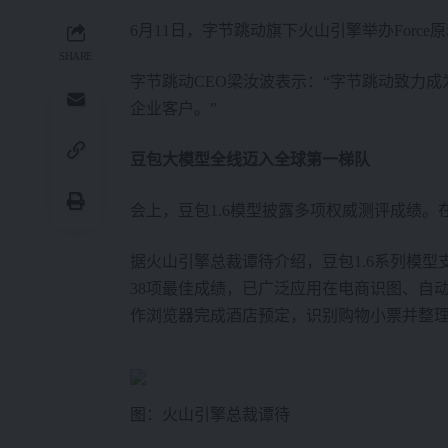
6月11日，字节跳动旗下火山引擎举办Force原动
SHARE
字节跳动CEO梁汝波表示：“字节跳动致力
企业客户。”
豆包大模型全线迈入全球第一梯队
会上，豆包1.6模型披露多项权威测评成绩。在
据火山引擎总裁谭待介绍，豆包1.6系列模型
38项最佳成绩，已广泛应用在电商识图、自动
作浏览器完成酒店预定，识别购物小票并整理成
图：火山引擎总裁谭待