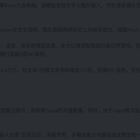
o也在火山引擎Force大会亮相。该模型支持文字与图片输入，可生成多
is 上，Seedance在文生视频、图生视频两项任务上均排名首位，超越Ve
、语音、音乐等模型品类，全方位推进智能提升和应用落地。在行
银行及超5成985高校。
过16.4万亿，较去年5月首次发布时增长137倍。另据IDC报
力提升，是构建Agent的关键要素。同时，由于Agent每次执
“输入长度”区间定价，深度思考、多模态能力与基础语言模型统一价