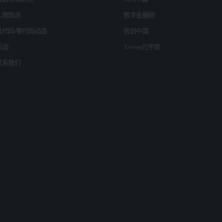
人物观点
数字金融网
低代码/零代码动态
信创中国
活动
Xverse元宇宙
联系我们