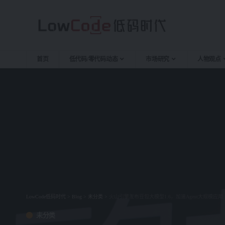
首页
低代码/零代码动态
市场研究
人物观点
LowCode低码时代
>
Blog
>
未分类
>
火山引擎发布豆包大模型1.6，加速Agent大规模应用
未分类