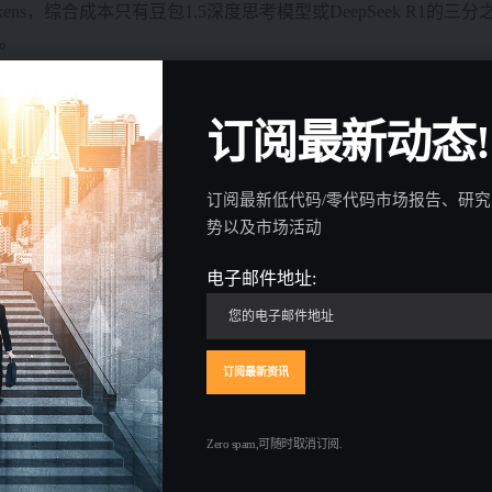
ens，综合成本只有豆包1.5深度思考模型或DeepSeek R1的三分之一。Se
低。
I云原生全栈服务升级，发布了火山引擎MCP服务、PromptPilo
订阅最新动态!
大模型应用防火墙，以及一系列AI Infra套件。
订阅最新低代码/零代码市场报告、研
势以及市场活动
电子邮件地址:
续进步，AI有机会成为调度者，通过调用不同的 Agent 和工具，
型在编程能力上进步很大，已经接入字节的AI编程产品TRAE内
在使用TRAE辅助开发。TRAE 的整体月活用户已经超过了 100
代会推动开发范式与技术架构全面升级。他说：“PC时代主体是Web
Zero spam,可随时取消订阅.
工具转变为主动执行者。豆包大模型和AI云原生将持续迭代，助