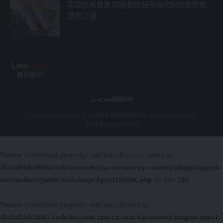
实现技术普惠 网易数帆轻舟低代码的差异化
竞争之道
LowCode低码时代
Copyright©2015-2022 北京企智未来科技有限公司 All Rights Reserved.
京ICP备19023145号-8
Notice
: Undefined property: stdClass::$access_token in
/DataDisk100G/code/lowcode.rpa-cn.com/wp-content/plugins/apoyl-
weixinshare/public/weixinapi/ApoylJSSDK.php
on line
102
Notice
: Undefined property: stdClass::$ticket in
/DataDisk100G/code/lowcode.rpa-cn.com/wp-content/plugins/apoyl-