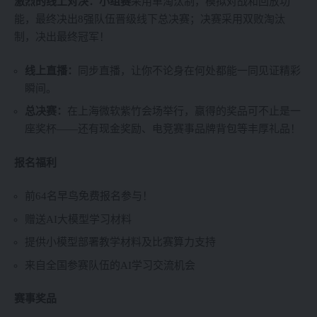
激烈的线上对决：小组赛
采用单淘汰制，模拟对战和回放功
能，最终决出8强队伍晋级线下总决赛；决赛采用双败淘汰
制，决出最终冠军！
线上直播：
同步直播，让你不论身在何处都能一同见证精彩
瞬间。
总决赛：
在上海微软紫竹会场举行，赢得的奖品可不止是一
座奖杯——还有现金奖励、电竞赛事品牌背包等丰厚礼品！
报名福利
前64名早鸟免费报名参与！
赠送AI大模型学习材料
提供小模型部署教学材料及比赛算力支持
来自全国参赛队伍的AI学习交流机会
赛事奖品