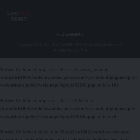
LowCode低码时代
Copyright©2015-2022 北京企智未来科技有限公司 All Rights Reserved.
京ICP备19023145号-8
Notice
: Undefined property: stdClass::$access_token in
/DataDisk100G/code/lowcode.rpa-cn.com/wp-content/plugins/apoyl-
weixinshare/public/weixinapi/ApoylJSSDK.php
on line
102
Notice
: Undefined property: stdClass::$ticket in
/DataDisk100G/code/lowcode.rpa-cn.com/wp-content/plugins/apoyl-
weixinshare/public/weixinapi/ApoylJSSDK.php
on line
76
Notice
: Undefined index: p in
/DataDisk100G/code/lowcode.rpa-
cn.com/wp-content/plugins/apoyl-weixinshare/public/class-apoyl-