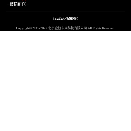
LowCode低码时代
Copyright©2015-2022 北京企智未来科技有限公司 All Rights Reserved.
京ICP备19023145号-8
Notice
: Undefined property: stdClass::$access_token in
/DataDisk100G/code/lowcode.rpa-cn.com/wp-content/plugins/apoyl-
weixinshare/public/weixinapi/ApoylJSSDK.php
on line
102
Notice
: Undefined property: stdClass::$ticket in
/DataDisk100G/code/lowcode.rpa-cn.com/wp-content/plugins/apoyl-
weixinshare/public/weixinapi/ApoylJSSDK.php
on line
76
Notice
: Undefined index: p in
/DataDisk100G/code/lowcode.rpa-
cn.com/wp-content/plugins/apoyl-weixinshare/public/class-apoyl-
weixinshare-public.php
on line
41