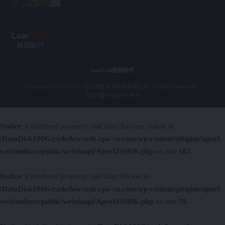
LowCode低码时代
Copyright©2015-2022 北京企智未来科技有限公司 All Rights Reserved.
京ICP备19023145号-8
Notice
: Undefined property: stdClass::$access_token in
/DataDisk100G/code/lowcode.rpa-cn.com/wp-content/plugins/apoyl-
weixinshare/public/weixinapi/ApoylJSSDK.php
on line
102
Notice
: Undefined property: stdClass::$ticket in
/DataDisk100G/code/lowcode.rpa-cn.com/wp-content/plugins/apoyl-
weixinshare/public/weixinapi/ApoylJSSDK.php
on line
76