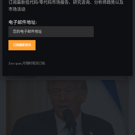
订阅最新低代码/零代码市场报告、研究咨询、分析师趋势以及
市场活动
电子邮件地址:
刚刚，Sam Altman深夜发文，AI Agent将重塑世界经
济
今天凌晨5点，OpenAI联合创始人兼首席执行官Sam Altman在其个人博
客，发布了一篇深度文章《Three Observations》。主要对AI世界提出了
3点观察，AI模型的智能水平大致等于用于训练和运行它的资源的对
数；使用特定水平AI的成本大约每12个月下降10倍，而更低的价格会带
Zero spam,可随时取消订阅.
来更多的
…
By
LowCode低码时代
1年 ago