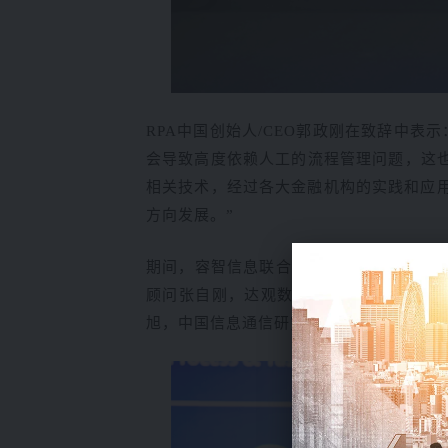
RPA中国创始人/CEO郭政刚在致辞中表示
会导致高度依赖人工的流程管理问题，这
相关技术，经过各大金融机构的实践和应
方向发展。
”
期间，容智信息联合创始人、COO黄莹，
顾问张自刚，达观数据联合创始人纪传俊
旭，中国信息通信研究院工程师、RPA产