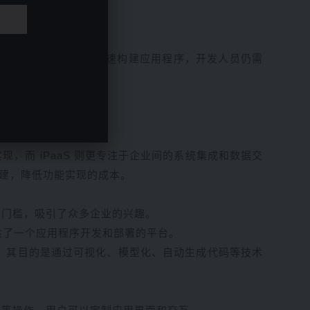
强调的是使用少量代码来快速构建应用程序，开发人员仍需
码。
业务需求的成本。
和实现，而 iPaaS 则更专注于企业间的系统集成和数据交
搭建，降低功能实现的成本。
的门槛，吸引了众多企业的兴趣。
供了一个应用程序开发和部署的平台。
式。其目的是通过可视化、模型化、自动生成代码等技术