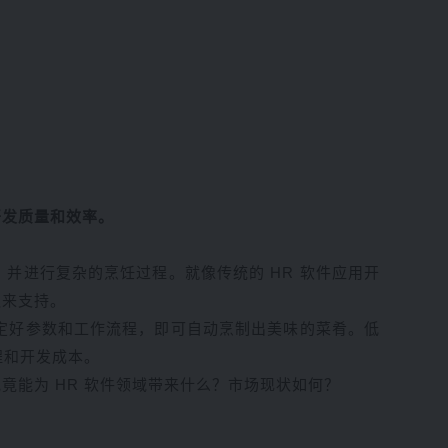
开发质量和效率。
并进行复杂的烹饪过程。就像传统的 HR 软件应用开
队来支持。
设定好参数和工作流程，即可自动烹制出美味的菜肴。低
程和开发成本。
能为 HR 软件领域带来什么？市场现状如何？