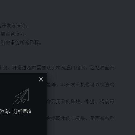
的开发方法论。
和商业竞争力。
化和需求创新的目标。
知识。开发过程中需要从头构建应用程序，包括界面设
定义数据模型、流程模型等，非开发人员也可以快速构
、图纸，并准备好所有需要用到的砖块、水泥、钢筋等
究咨询、分析师趋
一样简单，给你准备一套搭积木的工具集，里面有各种