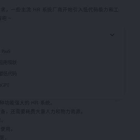
，一些主流 HR 系统厂商开始引入低代码能力和工
吧 ~
aaS
码应用现状
需要低代码
GPT
功能强大的 HR 系统。
储备，还需要耗费大量人力和物力资源。
求。
速使用。
景。