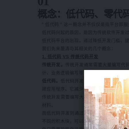
01
概念：低代码、零代码与
” 低代码 ” 这一概念并不仅仅是指平台
低代码兴起的原因，是因为传统软件开发
低代码平台的出现，通过降低开发门槛、
我们先来厘清与其相关的几个概念：
1. 低代码 VS 传统代码开发
传统开发。
传统开发通常需要大量编写代
计、业务逻辑编写等，整个过程较为繁琐
低代码。
低代码开发采用可视化界面和模
建应用程序。它减少了代码编写的需求，
传统开发需要编写大量的代码，就像用传
材料。
而低代码开发则通过可视化界面和模型驱
不同的积木块，可以拼凑成不同的形状和