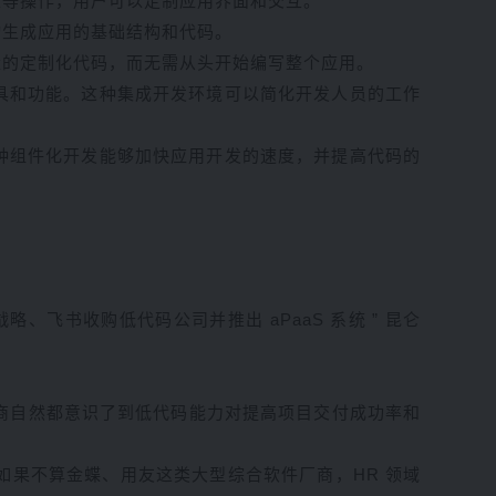
性等操作，用户可以定制应用界面和交互。
动生成应用的基础结构和代码。
量的定制化代码，而无需从头开始编写整个应用。
具和功能。这种集成开发环境可以简化开发人员的工作
种组件化开发能够加快应用开发的速度，并提高代码的
、飞书收购低代码公司并推出 aPaaS 系统 ” 昆仑
厂商自然都意识了到低代码能力对提高项目交付成功率和
如果不算金蝶、用友这类大型综合软件厂商，HR 领域