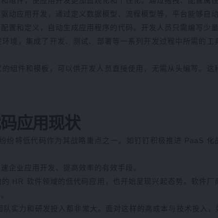
面和组件，使应用开发更加直观化和个性化。通过拖拽、配置属
来驱动应用开发，通过定义数据模型、流程模型等，平台能够自
的配置和定义，自动生成应用程序的代码。开发人员只需编写少
发环境，集成了开发、测试、部署等一系列开发过程中所需的工
义的组件和模板，可以供开发人员直接使用，无需从头编写。这
代码应用现状
纷将低代码作为其战略重点之一。如钉钉积极推进 PaaS 化战略
加速企业应用开发、提高效率的有效手段。
的 HR 软件领域的低代码应用，也开始呈现兴起态势。软件
度。
研发团队实力和研发投入都非常大。面对这样的高成本与技术投入，