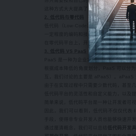
你只需要按照自己的需求，将这些积木块
这种方式大大提高了开发的速度和效率，
2. 低代码与零代码
低代码（Low-Code）开发和零代码（
一定程度的编码和技术知识。
在零代码平台上，开发人员可以使用可视
3. 低代码 VS PaaS
PaaS 是一种为企业实现数字化转型的
根据成本降低的角度划分，PaaS 可以分为 
互，我们讨论的主要是 aPaaS）。aP
由于在实现过程中只需要少数代码，甚至几乎
低代码平台的灵活性和自定义能力，以及
简单来说，低代码平台是一种让开发者可视
因此，我们可以看到，低代码不仅仅代表 
手段，使得非专业开发人员也能够快速开
通过厘清概念，我们可以总结
低代码开发