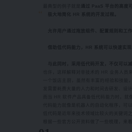
最典型的例子就是
通过 PaaS 平台的高
极大地简化 HR 系统的开发过程。
允许用户通过拖放组件、配置规则和工
借助低代码能力，HR 系统可以快速实
与此同时，采用低代码开发，不仅可以
也许，这样解释对非技术的 HR 业务人员
一个饭店主厨，虽然有丰富的经验和技能，
发需要耗费大量的人力和时间去研发、设
而当 HR 软件产品具备低代码能力时，
代码能力就像是机器人的自动化程序，可以
低代码是近年来技术领域比较火的关键词之
根据一些官方公开资料做了一些梳理，来看