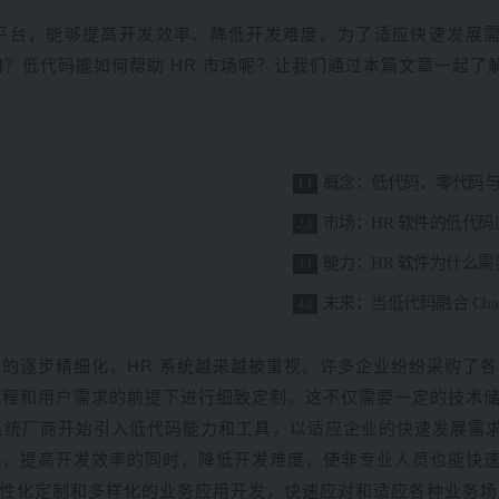
平台，能够提高开发效率、降低开发难度。为了适应快速发展需求
何？低代码能如何帮助 HR 市场呢？让我们通过本篇文章一起了解
概念：低代码、零代码与 P
市场：HR 软件的低代
能力：HR 软件为什么
未来：当低代码融合 Chat
的逐步精细化，HR 系统越来越被重视。许多企业纷纷采购了各种
流程和用户需求的前提下进行细致定制。这不仅需要一定的技术
 系统厂商开始引入低代码能力和工具，以适应企业的快速发展需
台，提高开发效率的同时，降低开发难度，使非专业人员也能快
个性化定制和多样化的业务应用开发，快速应对和适应各种业务场