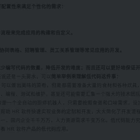
度可配置性来满足个性化的需求：
作流程来完成应用的构建和自定义。
现协同表格、招聘管理、员工关系管理等常见应用的开发。
减少编写代码的数量，降低开发的难度；而且还可以更好地保证
来说还是一头雾水，可以
简单举例来理解低代码这件事：
可以做出美味的菜肴，但是都需要准备大量的食材和各种炊具，
计、编程、测试和维护，甚至还可能需要汇集一个强大的技术团
就像是一个全自动的厨师机器人，只需要按照食谱和口味需求，
帮助 HR 软件快速实现业务的定制和开发，大大简化了开发流
一，国内企业千千万万，人力资源需求千变万化。低代码能力究竟
看 HR 软件产品的低代码应用。