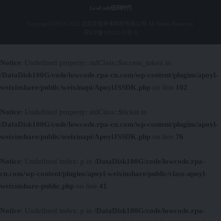
LowCode低码时代
Copyright©2015-2022 北京企智未来科技有限公司 All Rights Reserved.
京ICP备19023145号-8
Notice
: Undefined property: stdClass::$access_token in
/DataDisk100G/code/lowcode.rpa-cn.com/wp-content/plugins/apoyl-
weixinshare/public/weixinapi/ApoylJSSDK.php
on line
102
Notice
: Undefined property: stdClass::$ticket in
/DataDisk100G/code/lowcode.rpa-cn.com/wp-content/plugins/apoyl-
weixinshare/public/weixinapi/ApoylJSSDK.php
on line
76
Notice
: Undefined index: p in
/DataDisk100G/code/lowcode.rpa-
cn.com/wp-content/plugins/apoyl-weixinshare/public/class-apoyl-
weixinshare-public.php
on line
41
Notice
: Undefined index: p in
/DataDisk100G/code/lowcode.rpa-