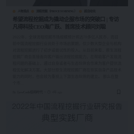
人物观点
流程挖掘（PROCESSMINING）
超自动化
希望流程挖掘成为撬动企服市场的突破口 | 专访
凡得科技CEO海广跃、首席技术顾问刘聪
2022年，全球流程挖掘市场规模预计将达70多亿人民币，而目
前中国流程挖掘行业尚处于市场启蒙期，仅少数大型企业与机构
对流程挖掘进行了初步或尝试性的投入。从目前来看，原生流程
挖掘厂商会直接面向客户输出流程挖掘能力，在帮助客户发现流
程问题的基础上，通过自身或者与生态伙伴合作来为客户提供流
程优化解决方案。大部分原生流程挖掘厂商在夯实自身产品技术
能力的同时，也会较为重视上下游生态伙伴的建立。 那么在整
个市
…
By
LowCode低码时代
4年 ago