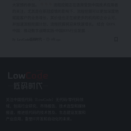
大家预约参加。
流程挖掘正在逐渐受到中国技术应用者
的关注，尤其是在新冠疫情的影响下，流程挖掘可以更加深度地
赋能客户的业务增长，其价值也正在被更多的机构和企业认可，
并加速流程挖掘计划，流程挖掘将迎来快速增长。 结合《RPA
中国：推动数字战略实践-中国RPA行业发展
…
By
LowCode低码时代
4年 ago
关注中国低代码（LowCode）无代码/零代码领
域，包括行业研究、市场报告、技术选型和媒体
报道，推进低代码的技术普及、生态建设发展和
产业应用，重塑IT开发和自动化的未来。