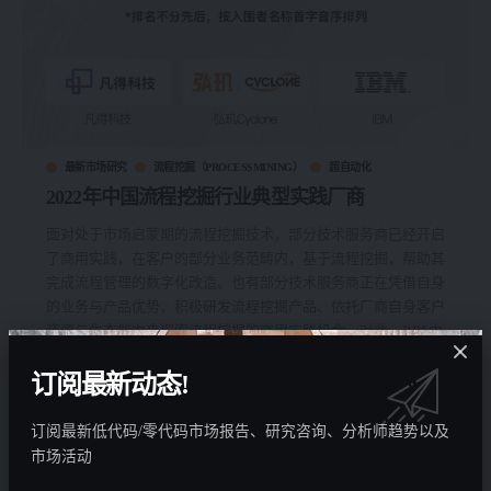
最新市场研究
流程挖掘（PROCESSMINING）
超自动化
2022年中国流程挖掘行业典型实践厂商
面对处于市场启蒙期的流程挖掘技术，部分技术服务商已经开启
了商用实践，在客户的部分业务范畴内，基于流程挖掘，帮助其
完成流程管理的数字化改造。也有部分技术服务商正在凭借自身
的业务与产品优势，积极研发流程挖掘产品、依托厂商自身客户
资源与生态能力来探索流程挖掘的商用实践机会。对此，RPA中
国研究团队对典型技术服务商展开了调研(包含原生厂商、流程
订阅最新动态!
自动化厂商、数字化服务商等多种类型的技术公司)。 典型实践
厂商
…
订阅最新低代码/零代码市场报告、研究咨询、分析师趋势以及
By
LowCode低码时代
4年 ago
市场活动