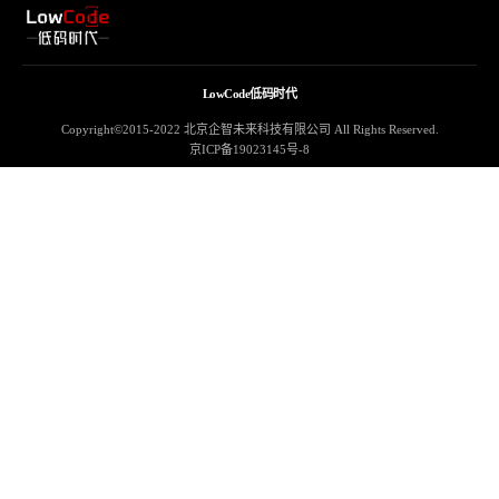
LowCode低码时代
Copyright©2015-2022 北京企智未来科技有限公司 All Rights Reserved.
京ICP备19023145号-8
Notice
: Undefined property: stdClass::$access_token in
/DataDisk100G/code/lowcode.rpa-cn.com/wp-content/plugins/apoyl-
weixinshare/public/weixinapi/ApoylJSSDK.php
on line
102
Notice
: Undefined property: stdClass::$ticket in
/DataDisk100G/code/lowcode.rpa-cn.com/wp-content/plugins/apoyl-
weixinshare/public/weixinapi/ApoylJSSDK.php
on line
76
Notice
: Undefined index: p in
/DataDisk100G/code/lowcode.rpa-
cn.com/wp-content/plugins/apoyl-weixinshare/public/class-apoyl-
weixinshare-public.php
on line
41